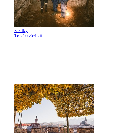
zážitky
Top 10 zážitků