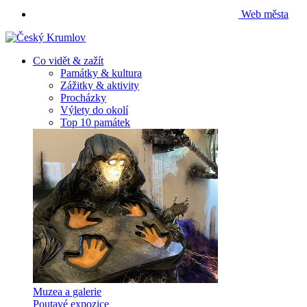
Web města
Co vidět & zažít
Památky & kultura
Zážitky & aktivity
Procházky
Výlety do okolí
Top 10 památek
Muzea a galerie
Poutavé expozice