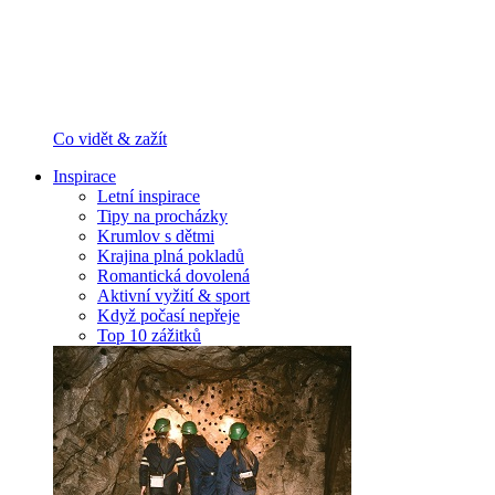
Co vidět & zažít
Inspirace
Letní inspirace
Tipy na procházky
Krumlov s dětmi
Krajina plná pokladů
Romantická dovolená
Aktivní vyžití & sport
Když počasí nepřeje
Top 10 zážitků