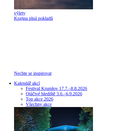
výlety
Krajina plná pokladů
Nechte se inspirovat
Kalendář akcí
Festival Krumlov 17.7.–8.8.2026
Otáčivé hlediště 3.6.–6.9.2026
Top akce 2026
Všechny akce