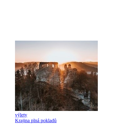
výlety
Krajina plná pokladů