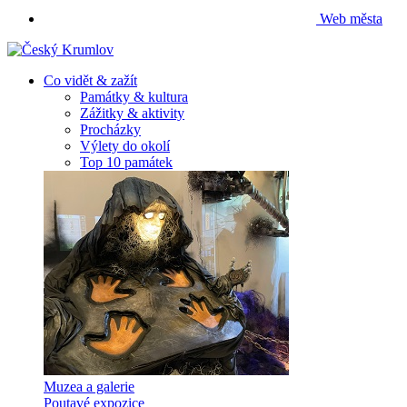
Web města
Co vidět & zažít
Památky & kultura
Zážitky & aktivity
Procházky
Výlety do okolí
Top 10 památek
Muzea a galerie
Poutavé expozice