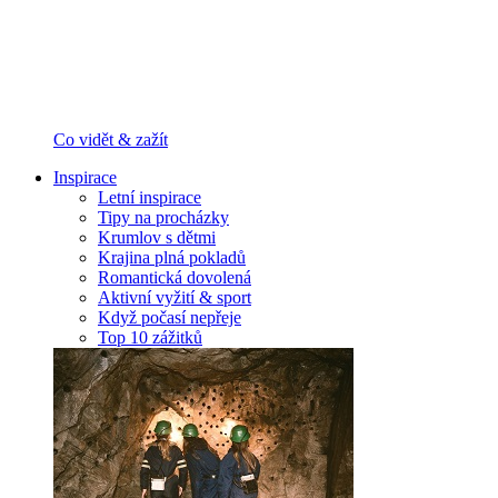
Co vidět & zažít
Inspirace
Letní inspirace
Tipy na procházky
Krumlov s dětmi
Krajina plná pokladů
Romantická dovolená
Aktivní vyžití & sport
Když počasí nepřeje
Top 10 zážitků