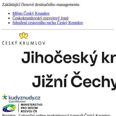
Zakládající členové destinačního managementu
Město Český Krumlov
Českokrumlovský rozvojový fond
Sdružení cestovního ruchu Český Krumlov
Projekty „Celoroční online marketingová kampaň Český Krumlov