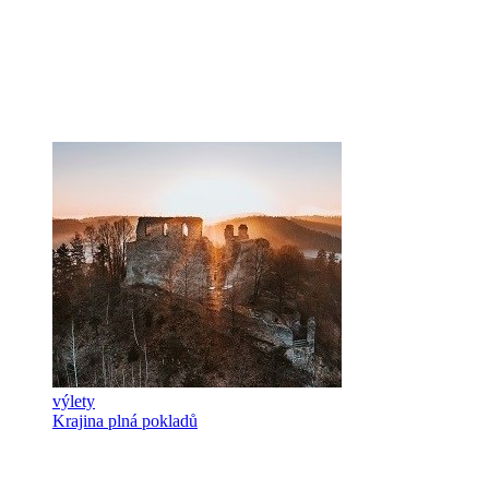
výlety
Krajina plná pokladů