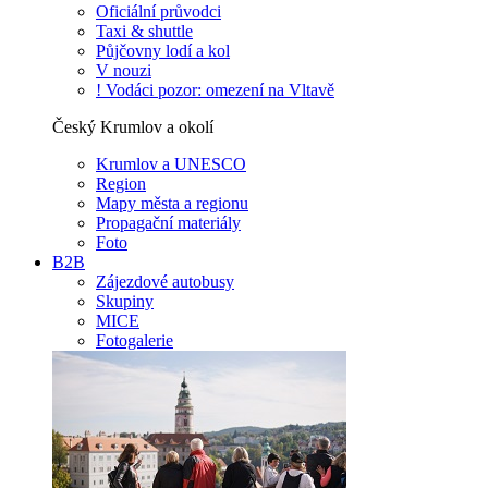
Oficiální průvodci
Taxi & shuttle
Půjčovny lodí a kol
V nouzi
! Vodáci pozor: omezení na Vltavě
Český Krumlov a okolí
Krumlov a UNESCO
Region
Mapy města a regionu
Propagační materiály
Foto
B2B
Zájezdové autobusy
Skupiny
MICE
Fotogalerie