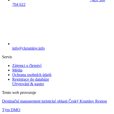
704 622
info@ckrumlov.info
Servis
Zájemci o členství
Média
Ochrana osobních údajů
Registrace do databáze
Ubytování & gastro
Tento web provozuje
Destinační management turistické oblasti Český Krumlov Region
Tým DMO