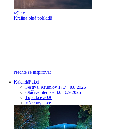
výlety
Krajina plná pokladů
Nechte se inspirovat
Kalendář akcí
Festival Krumlov 17.7.–8.8.2026
Otáčivé hlediště 3.6.–6.9.2026
Top akce 2026
Všechny akce