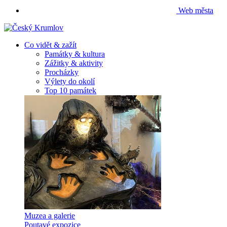
Web města
Co vidět & zažít
Památky & kultura
Zážitky & aktivity
Procházky
Výlety do okolí
Top 10 památek
Muzea a galerie
Poutavé expozice