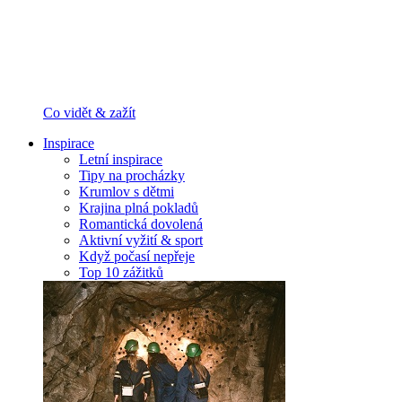
Co vidět & zažít
Inspirace
Letní inspirace
Tipy na procházky
Krumlov s dětmi
Krajina plná pokladů
Romantická dovolená
Aktivní vyžití & sport
Když počasí nepřeje
Top 10 zážitků