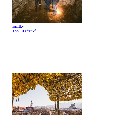
zážitky
Top 10 zážitků