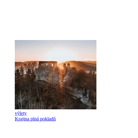
výlety
Krajina plná pokladů