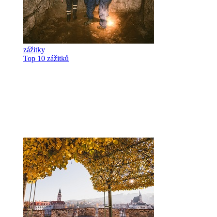
zážitky
Top 10 zážitků