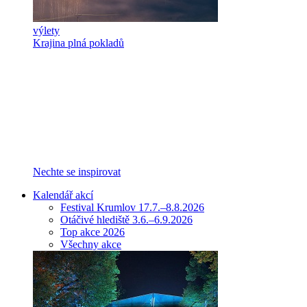
výlety
Krajina plná pokladů
Nechte se inspirovat
Kalendář akcí
Festival Krumlov 17.7.–8.8.2026
Otáčivé hlediště 3.6.–6.9.2026
Top akce 2026
Všechny akce