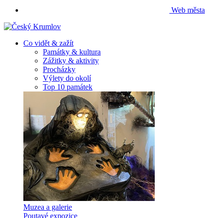
Web města
Co vidět & zažít
Památky & kultura
Zážitky & aktivity
Procházky
Výlety do okolí
Top 10 památek
Muzea a galerie
Poutavé expozice