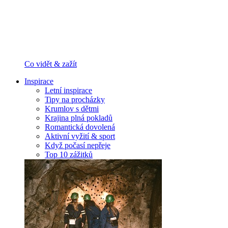
Co vidět & zažít
Inspirace
Letní inspirace
Tipy na procházky
Krumlov s dětmi
Krajina plná pokladů
Romantická dovolená
Aktivní vyžití & sport
Když počasí nepřeje
Top 10 zážitků