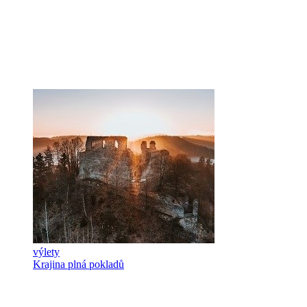
výlety
Krajina plná pokladů