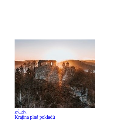
výlety
Krajina plná pokladů