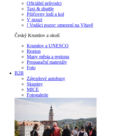
Oficiální průvodci
Taxi & shuttle
Půjčovny lodí a kol
V nouzi
! Vodáci pozor: omezení na Vltavě
Český Krumlov a okolí
Krumlov a UNESCO
Region
Mapy města a regionu
Propagační materiály
Foto
B2B
Zájezdové autobusy
Skupiny
MICE
Fotogalerie