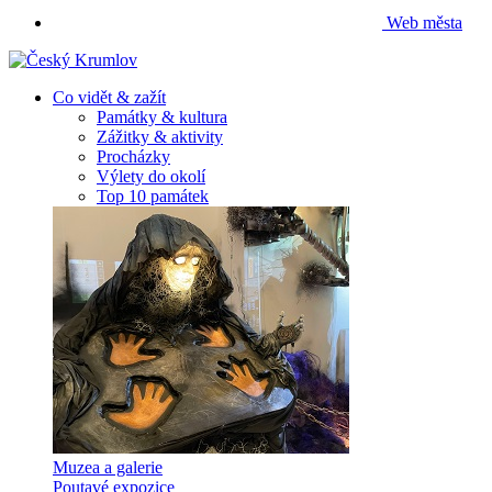
Web města
Co vidět & zažít
Památky & kultura
Zážitky & aktivity
Procházky
Výlety do okolí
Top 10 památek
Muzea a galerie
Poutavé expozice