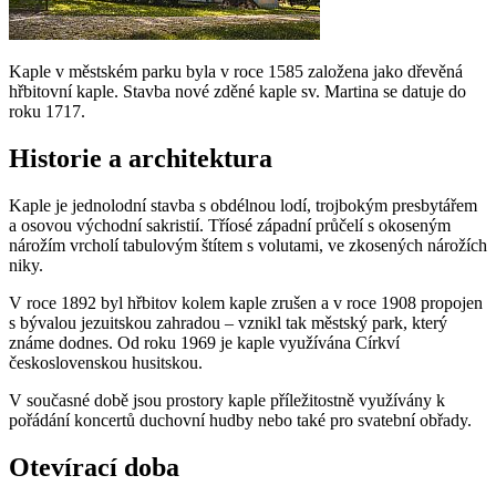
Kaple v městském parku byla v roce 1585 založena jako dřevěná
hřbitovní kaple. Stavba nové zděné kaple sv. Martina se datuje do
roku 1717.
Historie a architektura
Kaple je jednolodní stavba s obdélnou lodí, trojbokým presbytářem
a osovou východní sakristií. Tříosé západní průčelí s okoseným
nárožím vrcholí tabulovým štítem s volutami, ve zkosených nárožích
niky.
V roce 1892 byl hřbitov kolem kaple zrušen a v roce 1908 propojen
s bývalou jezuitskou zahradou – vznikl tak městský park, který
známe dodnes. Od roku 1969 je kaple využívána Církví
československou husitskou.
V současné době jsou prostory kaple příležitostně využívány k
pořádání koncertů duchovní hudby nebo také pro svatební obřady.
Otevírací doba