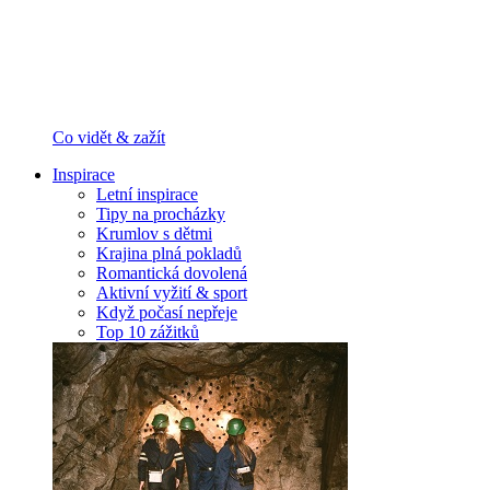
Co vidět & zažít
Inspirace
Letní inspirace
Tipy na procházky
Krumlov s dětmi
Krajina plná pokladů
Romantická dovolená
Aktivní vyžití & sport
Když počasí nepřeje
Top 10 zážitků