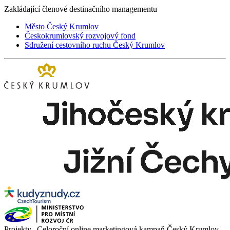
Zakládající členové destinačního managementu
Město Český Krumlov
Českokrumlovský rozvojový fond
Sdružení cestovního ruchu Český Krumlov
Projekty „Celoroční online marketingová kampaň Český Krumlov