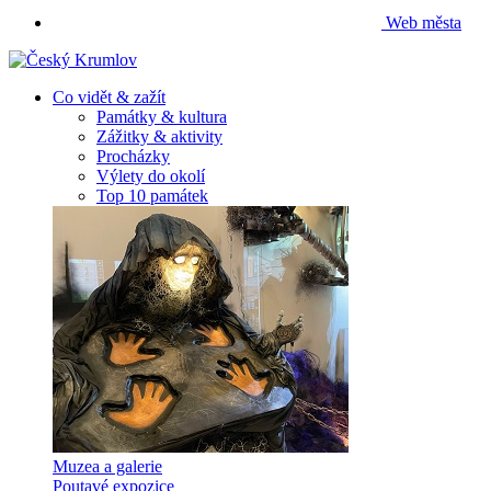
Web města
Co vidět & zažít
Památky & kultura
Zážitky & aktivity
Procházky
Výlety do okolí
Top 10 památek
Muzea a galerie
Poutavé expozice