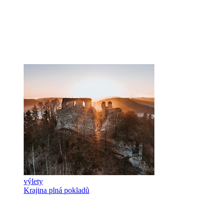
výlety
Krajina plná pokladů