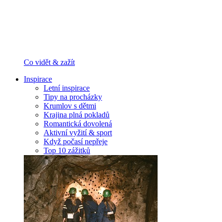
Co vidět & zažít
Inspirace
Letní inspirace
Tipy na procházky
Krumlov s dětmi
Krajina plná pokladů
Romantická dovolená
Aktivní vyžití & sport
Když počasí nepřeje
Top 10 zážitků