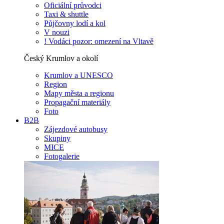
Oficiální průvodci
Taxi & shuttle
Půjčovny lodí a kol
V nouzi
! Vodáci pozor: omezení na Vltavě
Český Krumlov a okolí
Krumlov a UNESCO
Region
Mapy města a regionu
Propagační materiály
Foto
B2B
Zájezdové autobusy
Skupiny
MICE
Fotogalerie