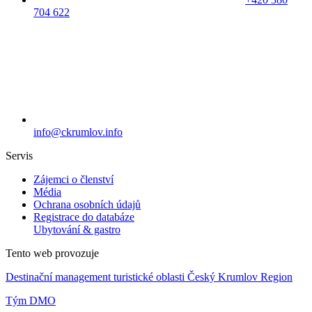
704 622
info@ckrumlov.info
Servis
Zájemci o členství
Média
Ochrana osobních údajů
Registrace do databáze
Ubytování & gastro
Tento web provozuje
Destinační management turistické oblasti Český Krumlov Region
Tým DMO