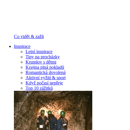
Co vidět & zažít
Inspirace
Letní inspirace
Tipy na procházky
Krumlov s dětmi
Krajina plná pokladů
Romantická dovolená
Aktivní vyžití & sport
Když počasí nepřeje
Top 10 zážitků