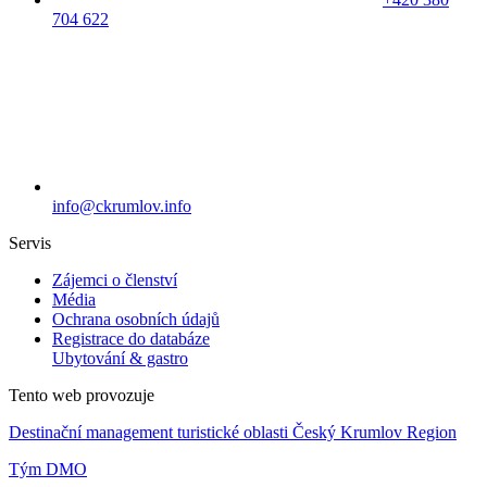
704 622
info@ckrumlov.info
Servis
Zájemci o členství
Média
Ochrana osobních údajů
Registrace do databáze
Ubytování & gastro
Tento web provozuje
Destinační management turistické oblasti Český Krumlov Region
Tým DMO