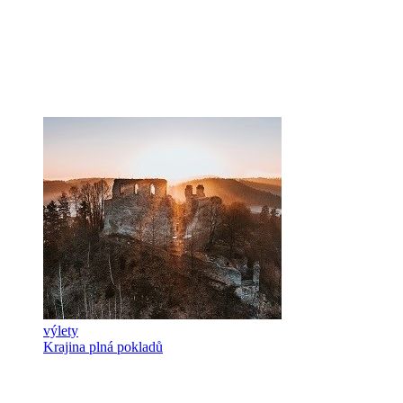
výlety
Krajina plná pokladů