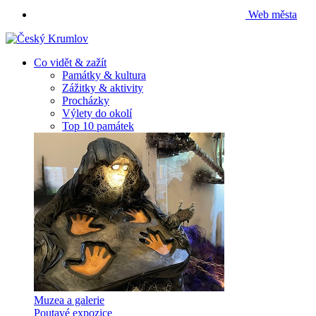
Web města
Co vidět & zažít
Památky & kultura
Zážitky & aktivity
Procházky
Výlety do okolí
Top 10 památek
Muzea a galerie
Poutavé expozice