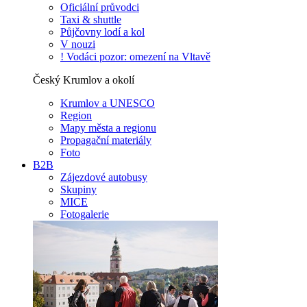
Oficiální průvodci
Taxi & shuttle
Půjčovny lodí a kol
V nouzi
! Vodáci pozor: omezení na Vltavě
Český Krumlov a okolí
Krumlov a UNESCO
Region
Mapy města a regionu
Propagační materiály
Foto
B2B
Zájezdové autobusy
Skupiny
MICE
Fotogalerie