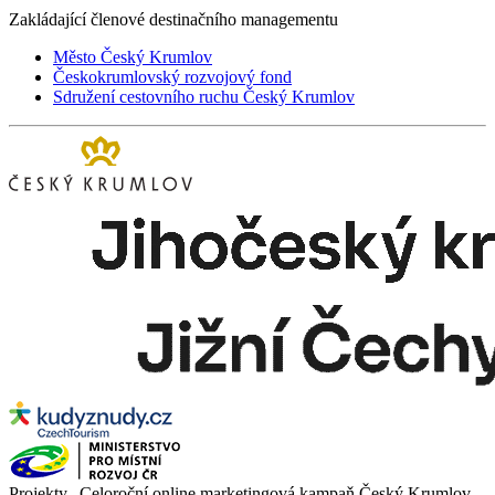
Zakládající členové destinačního managementu
Město Český Krumlov
Českokrumlovský rozvojový fond
Sdružení cestovního ruchu Český Krumlov
Projekty „Celoroční online marketingová kampaň Český Krumlov