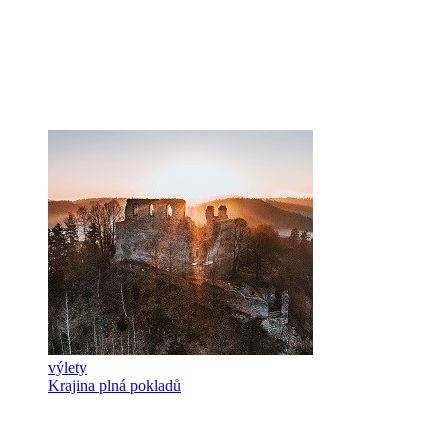
výlety
Krajina plná pokladů