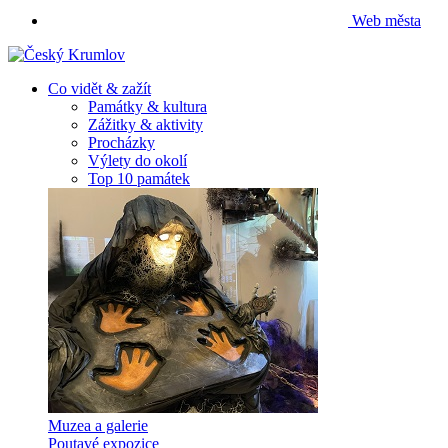
Web města
Co vidět & zažít
Památky & kultura
Zážitky & aktivity
Procházky
Výlety do okolí
Top 10 památek
Muzea a galerie
Poutavé expozice