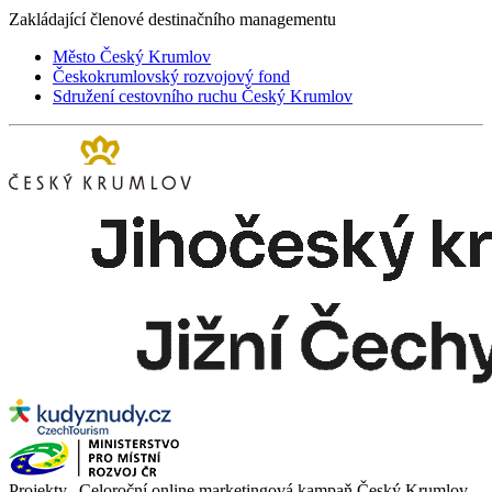
Zakládající členové destinačního managementu
Město Český Krumlov
Českokrumlovský rozvojový fond
Sdružení cestovního ruchu Český Krumlov
Projekty „Celoroční online marketingová kampaň Český Krumlov