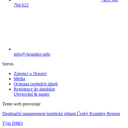
704 622
info@ckrumlov.info
Servis
Zájemci o členství
Média
Ochrana osobních údajů
Registrace do databáze
Ubytování & gastro
Tento web provozuje
Destinační management turistické oblasti Český Krumlov Region
Tým DMO