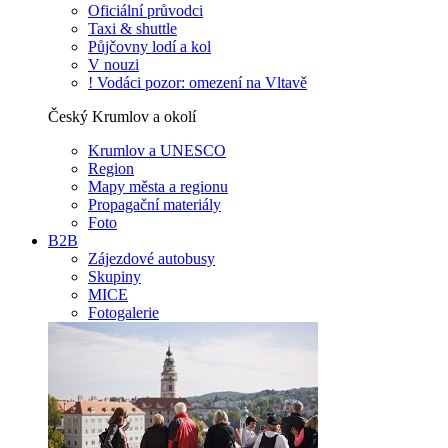
Oficiální průvodci
Taxi & shuttle
Půjčovny lodí a kol
V nouzi
! Vodáci pozor: omezení na Vltavě
Český Krumlov a okolí
Krumlov a UNESCO
Region
Mapy města a regionu
Propagační materiály
Foto
B2B
Zájezdové autobusy
Skupiny
MICE
Fotogalerie