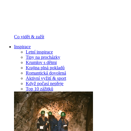
Co vidět & zažít
Inspirace
Letní inspirace
Tipy na procházky
Krumlov s dětmi
Krajina plná pokladů
Romantická dovolená
Aktivní vyžití & sport
Když počasí nepřeje
Top 10 zážitků