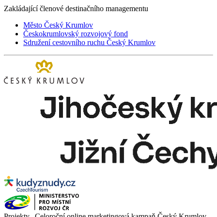
Zakládající členové destinačního managementu
Město Český Krumlov
Českokrumlovský rozvojový fond
Sdružení cestovního ruchu Český Krumlov
Projekty „Celoroční online marketingová kampaň Český Krumlov