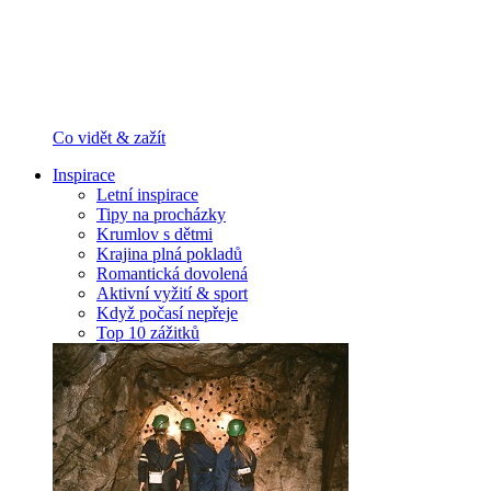
Co vidět & zažít
Inspirace
Letní inspirace
Tipy na procházky
Krumlov s dětmi
Krajina plná pokladů
Romantická dovolená
Aktivní vyžití & sport
Když počasí nepřeje
Top 10 zážitků