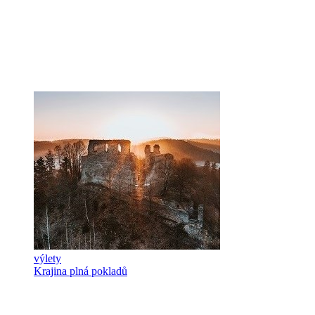
výlety
Krajina plná pokladů