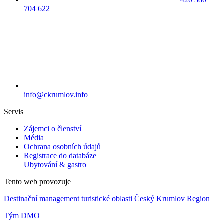
704 622
info@ckrumlov.info
Servis
Zájemci o členství
Média
Ochrana osobních údajů
Registrace do databáze
Ubytování & gastro
Tento web provozuje
Destinační management turistické oblasti Český Krumlov Region
Tým DMO