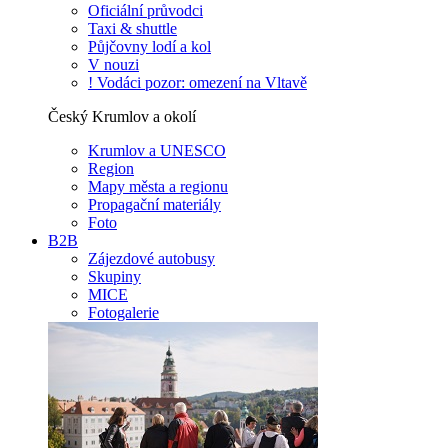
Oficiální průvodci
Taxi & shuttle
Půjčovny lodí a kol
V nouzi
! Vodáci pozor: omezení na Vltavě
Český Krumlov a okolí
Krumlov a UNESCO
Region
Mapy města a regionu
Propagační materiály
Foto
B2B
Zájezdové autobusy
Skupiny
MICE
Fotogalerie