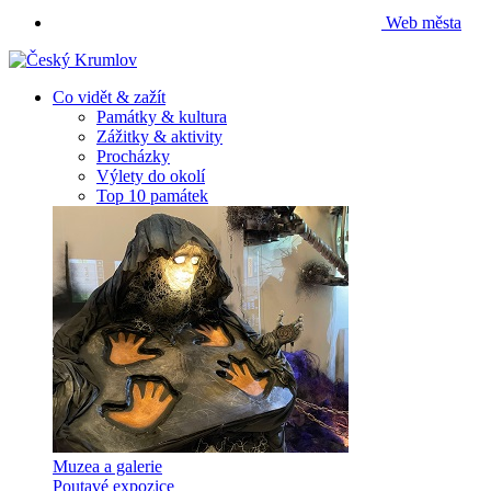
Web města
Co vidět & zažít
Památky & kultura
Zážitky & aktivity
Procházky
Výlety do okolí
Top 10 památek
Muzea a galerie
Poutavé expozice