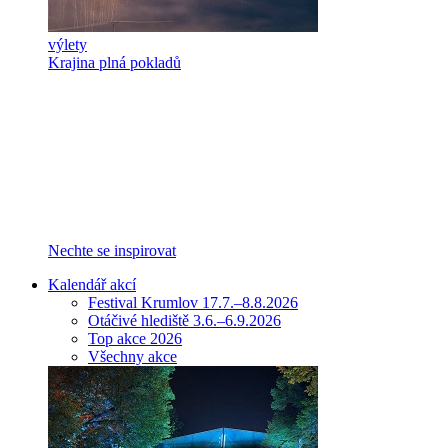
výlety
Krajina plná pokladů
Nechte se inspirovat
Kalendář akcí
Festival Krumlov 17.7.–8.8.2026
Otáčivé hlediště 3.6.–6.9.2026
Top akce 2026
Všechny akce