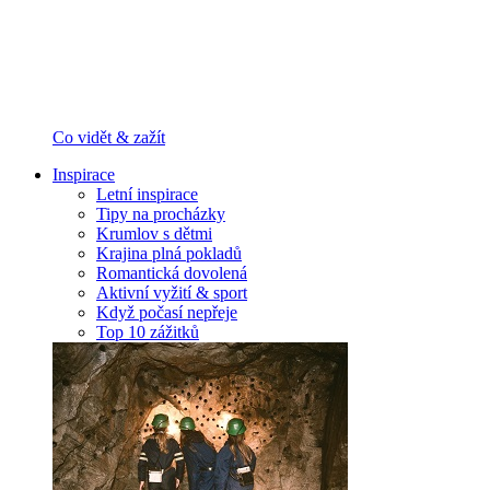
Co vidět & zažít
Inspirace
Letní inspirace
Tipy na procházky
Krumlov s dětmi
Krajina plná pokladů
Romantická dovolená
Aktivní vyžití & sport
Když počasí nepřeje
Top 10 zážitků