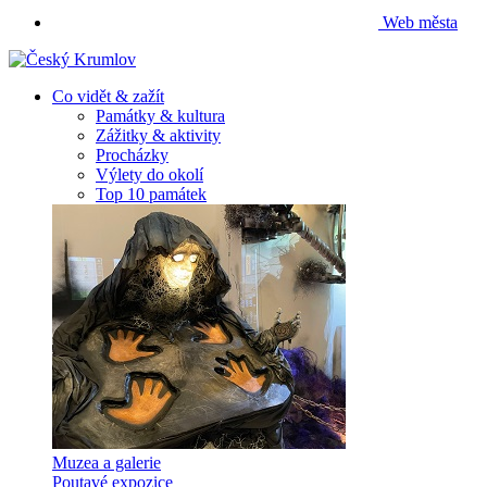
Web města
Co vidět & zažít
Památky & kultura
Zážitky & aktivity
Procházky
Výlety do okolí
Top 10 památek
Muzea a galerie
Poutavé expozice