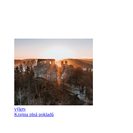
výlety
Krajina plná pokladů