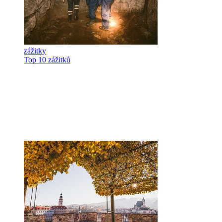
zážitky
Top 10 zážitků