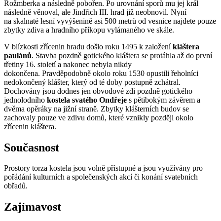
Rožmberka a následně pobořen. Po urovnání sporů mu jej král
následně věnoval, ale Jindřich III. hrad již neobnovil. Nyní
na skalnaté lesní vyvýšenině asi 500 metrů od vesnice najdete pouze
zbytky zdiva a hradního příkopu vylámaného ve skále.
V blízkosti zřícenin hradu došlo roku 1495 k založení
kláštera
paulánů
. Stavba pozdně gotického kláštera se protáhla až do první
třetiny 16. století a nakonec nebyla nikdy
dokončena. Pravděpodobně okolo roku 1530 opustili řeholníci
nedokončený klášter, který od té doby postupně zchátral.
Dochovány jsou dodnes jen obvodové zdi pozdně gotického
jednolodního
kostela svatého Ondřeje
s pětibokým závěrem a
dvěma opěráky na jižní straně. Zbytky klášterních budov se
zachovaly pouze ve zdivu domů, které vznikly později okolo
zřícenin kláštera.
Současnost
Prostory torza kostela jsou volně přístupné a jsou využívány pro
pořádání kulturních a společenských akcí či konání svatebních
obřadů.
Zajímavost