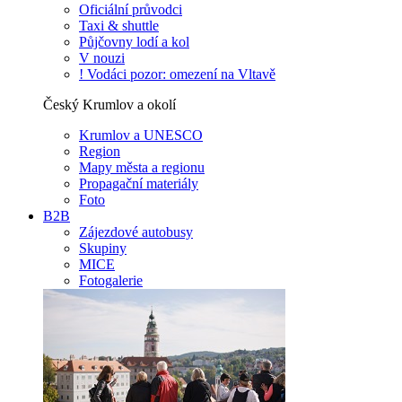
Oficiální průvodci
Taxi & shuttle
Půjčovny lodí a kol
V nouzi
! Vodáci pozor: omezení na Vltavě
Český Krumlov a okolí
Krumlov a UNESCO
Region
Mapy města a regionu
Propagační materiály
Foto
B2B
Zájezdové autobusy
Skupiny
MICE
Fotogalerie