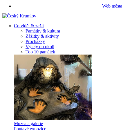
Web města
Co vidět & zažít
Památky & kultura
Zážitky & aktivity
Procházky
Výlety do okolí
Top 10 památek
Muzea a galerie
Poutavé expozice