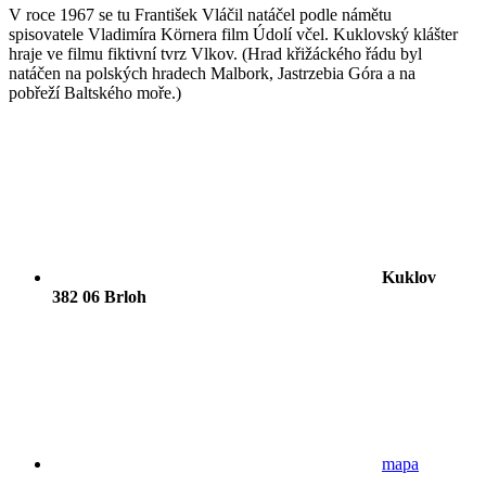
V roce 1967 se tu František Vláčil natáčel podle námětu
spisovatele Vladimíra Körnera film Údolí včel. Kuklovský klášter
hraje ve filmu fiktivní tvrz Vlkov. (Hrad křižáckého řádu byl
natáčen na polských hradech Malbork, Jastrzebia Góra a na
pobřeží Baltského moře.)
Kuklov
382 06 Brloh
mapa