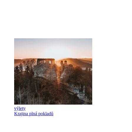
výlety
Krajina plná pokladů