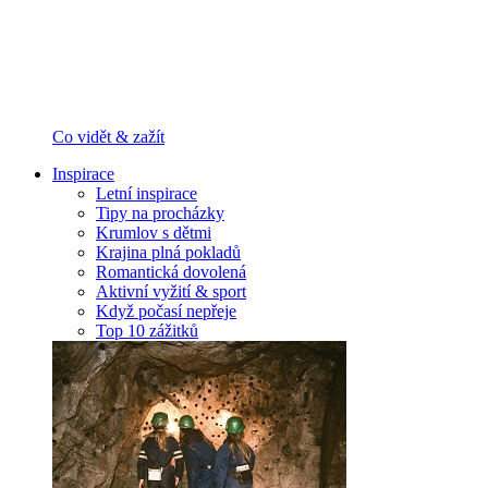
Co vidět & zažít
Inspirace
Letní inspirace
Tipy na procházky
Krumlov s dětmi
Krajina plná pokladů
Romantická dovolená
Aktivní vyžití & sport
Když počasí nepřeje
Top 10 zážitků