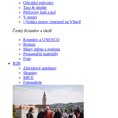
Oficiální průvodci
Taxi & shuttle
Půjčovny lodí a kol
V nouzi
! Vodáci pozor: omezení na Vltavě
Český Krumlov a okolí
Krumlov a UNESCO
Region
Mapy města a regionu
Propagační materiály
Foto
B2B
Zájezdové autobusy
Skupiny
MICE
Fotogalerie