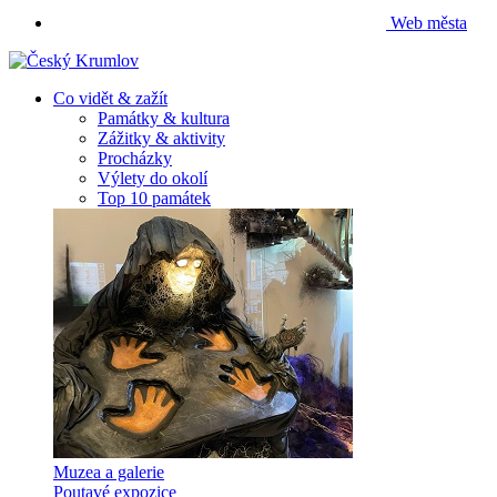
Web města
Co vidět & zažít
Památky & kultura
Zážitky & aktivity
Procházky
Výlety do okolí
Top 10 památek
Muzea a galerie
Poutavé expozice