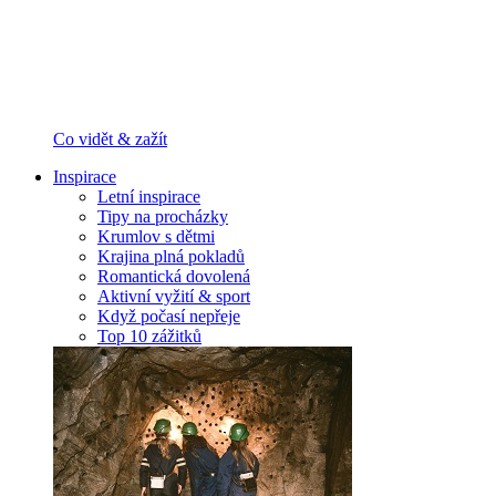
Co vidět & zažít
Inspirace
Letní inspirace
Tipy na procházky
Krumlov s dětmi
Krajina plná pokladů
Romantická dovolená
Aktivní vyžití & sport
Když počasí nepřeje
Top 10 zážitků