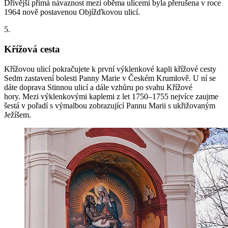
Dřívější přímá návaznost mezi oběma ulicemi byla přerušena v roce
1964 nově postavenou Objížďkovou ulicí.
5.
Křížová cesta
Křížovou ulicí pokračujete k první výklenkové kapli křížové cesty
Sedm zastavení bolesti Panny Marie v Českém Krumlově. U ní se
dáte doprava Stinnou ulicí a dále vzhůru po svahu Křížové
hory. Mezi výklenkovými kaplemi z let 1750–1755 nejvíce zaujme
šestá v pořadí s výmalbou zobrazující Pannu Marii s ukřižovaným
Ježíšem.