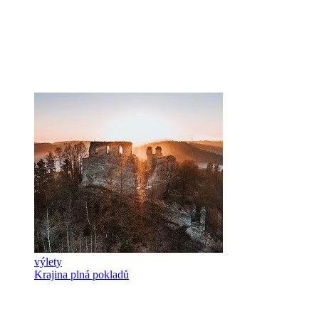
výlety
Krajina plná pokladů