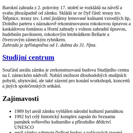
Barokní zahrada z 2. poloviny 17. století se rozkládá na návrší a
svahu jihozápadně od zámku. Skládá se ze čtyř částí: terasy tzv.
Štěpnice, terasy tzv. Letní jízdárny lemované kulisami vzrostlých lip,
Dolního parteru s náznakově rekonstruovanou rokokovou úpravou a
kaskádovou fontánou a Horní zahrady s volnou zahradní úpravou,
hudebním pavilonem, rokokovým letohrádkem Bellarie a
čtvercovým zámeckým rybníkem.
Zahrada je zpřístupněna od 1. dubna do 31. října.
Studijní centrum
Součástí areálu zámku je zrekonstruovaná budova Studijního centra
na I. zámeckém nádvoří. Nabízí možnost dlouhodobých studijních
pobytů, ubytování, ale také zázemí pro konání workshopů, koncertů
a jiných společenských setkání.
Zajímavosti
1989 byl areál zámku vyhlášen národní kulturní památkou
1992 byl celý historický komplex zapsán do Seznamu
památek světového kulturního a přírodního dědictví
UNESCO
areál zámku zahrnuje čtyřicet budov a palácových stavení,