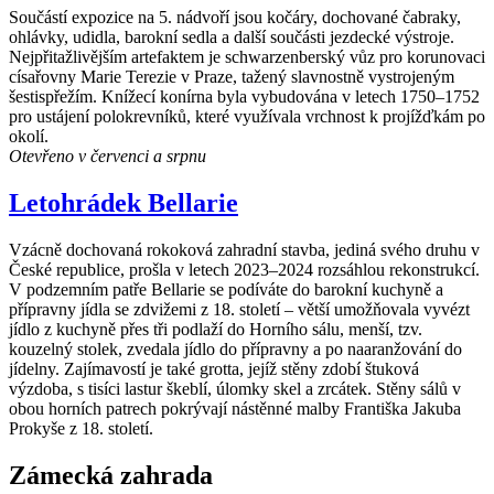
Součástí expozice na 5. nádvoří jsou kočáry, dochované čabraky,
ohlávky, udidla, barokní sedla a další součásti jezdecké výstroje.
Nejpřitažlivějším artefaktem je schwarzenberský vůz pro korunovaci
císařovny Marie Terezie v Praze, tažený slavnostně vystrojeným
šestispřežím. Knížecí konírna byla vybudována v letech 1750–1752
pro ustájení polokrevníků, které využívala vrchnost k projížďkám po
okolí.
Otevřeno v červenci a srpnu
Letohrádek Bellarie
Vzácně dochovaná rokoková zahradní stavba, jediná svého druhu v
České republice, prošla v letech 2023–2024 rozsáhlou rekonstrukcí.
V podzemním patře Bellarie se podíváte do barokní kuchyně a
přípravny jídla se zdvižemi z 18. století – větší umožňovala vyvézt
jídlo z kuchyně přes tři podlaží do Horního sálu, menší, tzv.
kouzelný stolek, zvedala jídlo do přípravny a po naaranžování do
jídelny. Zajímavostí je také grotta, jejíž stěny zdobí štuková
výzdoba, s tisíci lastur škeblí, úlomky skel a zrcátek. Stěny sálů v
obou horních patrech pokrývají nástěnné malby Františka Jakuba
Prokyše z 18. století.
Zámecká zahrada