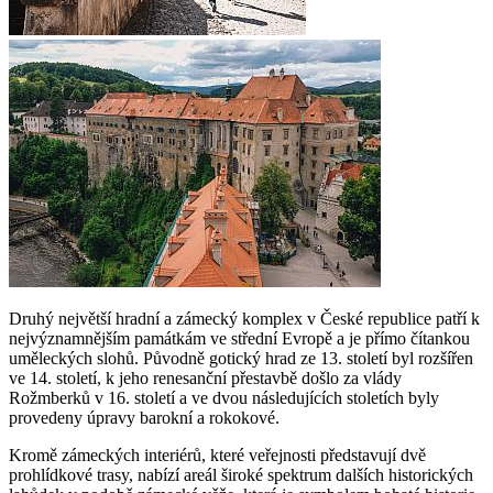
Druhý největší hradní a zámecký komplex v České republice patří k
nejvýznamnějším památkám ve střední Evropě a je přímo čítankou
uměleckých slohů. Původně gotický hrad ze 13. století byl rozšířen
ve 14. století, k jeho renesanční přestavbě došlo za vlády
Rožmberků v 16. století a ve dvou následujících stoletích byly
provedeny úpravy barokní a rokokové.
Kromě zámeckých interiérů, které veřejnosti představují dvě
prohlídkové trasy, nabízí areál široké spektrum dalších historických