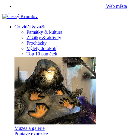
Web města
Co vidět & zažít
Památky & kultura
Zážitky & aktivity
Procházky
Výlety do okolí
Top 10 památek
Muzea a galerie
Poutavé expozice