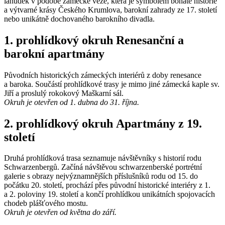
lahůdek v podobě zámecké věže, která je symbolem bohaté historie
a výtvarné krásy Českého Krumlova, barokní zahrady ze 17. století
nebo unikátně dochovaného barokního divadla.
1. prohlídkový okruh Renesanční a
barokní apartmány
Původních historických zámeckých interiérů z doby renesance
a baroka. Součástí prohlídkové trasy je mimo jiné zámecká kaple sv.
Jiří a proslulý rokokový Maškarní sál.
Okruh je otevřen od 1. dubna do 31. října.
2. prohlídkový okruh Apartmány z 19.
století
Druhá prohlídková trasa seznamuje návštěvníky s historií rodu
Schwarzenbergů. Začíná návštěvou schwarzenberské portrétní
galerie s obrazy nejvýznamnějších příslušníků rodu od 15. do
počátku 20. století, prochází přes původní historické interiéry z 1.
a 2. poloviny 19. století a končí prohlídkou unikátních spojovacích
chodeb plášťového mostu.
Okruh je otevřen od května do září.