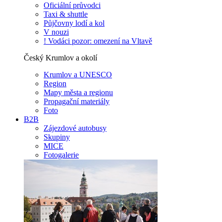
Oficiální průvodci
Taxi & shuttle
Půjčovny lodí a kol
V nouzi
! Vodáci pozor: omezení na Vltavě
Český Krumlov a okolí
Krumlov a UNESCO
Region
Mapy města a regionu
Propagační materiály
Foto
B2B
Zájezdové autobusy
Skupiny
MICE
Fotogalerie