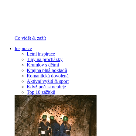
Co vidět & zažít
Inspirace
Letní inspirace
Tipy na procházky
Krumlov s dětmi
Krajina plná pokladů
Romantická dovolená
Aktivní vyžití & sport
Když počasí nepřeje
Top 10 zážitků