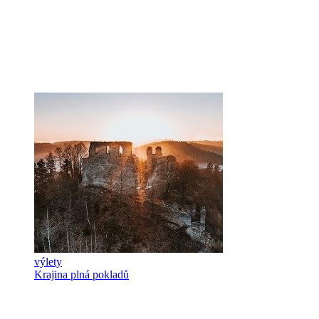
výlety
Krajina plná pokladů