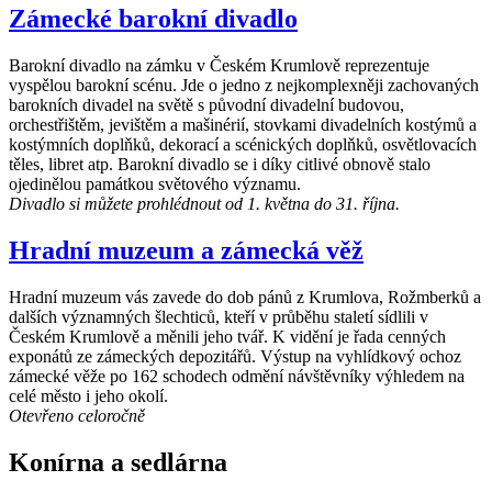
Zámecké barokní divadlo
Barokní divadlo na zámku v Českém Krumlově reprezentuje
vyspělou barokní scénu. Jde o jedno z nejkomplexněji zachovaných
barokních divadel na světě s původní divadelní budovou,
orchestřištěm, jevištěm a mašinérií, stovkami divadelních kostýmů a
kostýmních doplňků, dekorací a scénických doplňků, osvětlovacích
těles, libret atp. Barokní divadlo se i díky citlivé obnově stalo
ojedinělou památkou světového významu.
Divadlo si můžete prohlédnout od 1. května do 31. října.
Hradní muzeum a zámecká věž
Hradní muzeum vás zavede do dob pánů z Krumlova, Rožmberků a
dalších významných šlechticů, kteří v průběhu staletí sídlili v
Českém Krumlově a měnili jeho tvář. K vidění je řada cenných
exponátů ze zámeckých depozitářů. Výstup na vyhlídkový ochoz
zámecké věže po 162 schodech odmění návštěvníky výhledem na
celé město i jeho okolí.
Otevřeno celoročně
Konírna a sedlárna