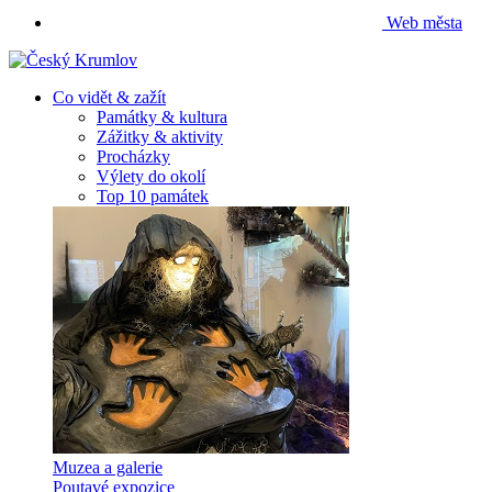
Web města
Co vidět & zažít
Památky & kultura
Zážitky & aktivity
Procházky
Výlety do okolí
Top 10 památek
Muzea a galerie
Poutavé expozice