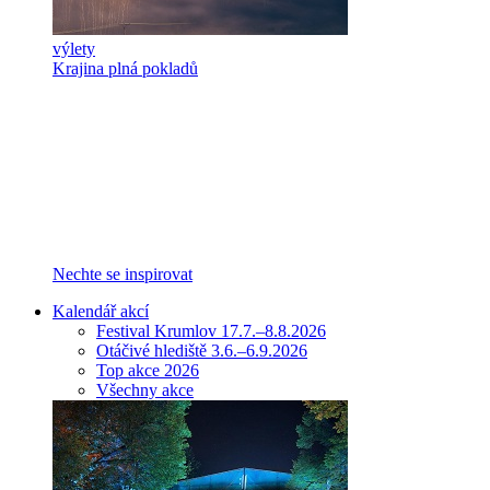
výlety
Krajina plná pokladů
Nechte se inspirovat
Kalendář akcí
Festival Krumlov 17.7.–8.8.2026
Otáčivé hlediště 3.6.–6.9.2026
Top akce 2026
Všechny akce