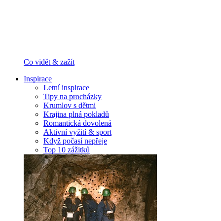
Co vidět & zažít
Inspirace
Letní inspirace
Tipy na procházky
Krumlov s dětmi
Krajina plná pokladů
Romantická dovolená
Aktivní vyžití & sport
Když počasí nepřeje
Top 10 zážitků