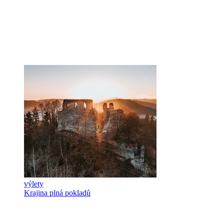
výlety
Krajina plná pokladů