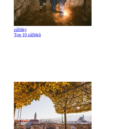
zážitky
Top 10 zážitků