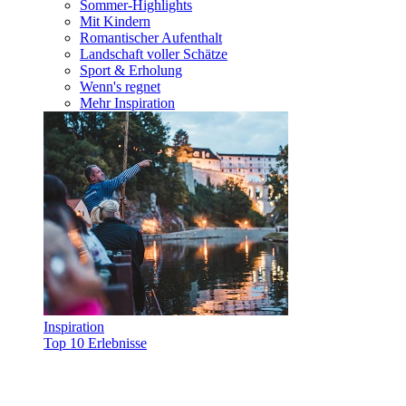
Sommer-Highlights
Mit Kindern
Romantischer Aufenthalt
Landschaft voller Schätze
Sport & Erholung
Wenn's regnet
Mehr Inspiration
Inspiration
Top 10 Erlebnisse