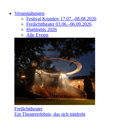
Veranstaltungen
Festival Krumlov 17.07.–08.08.2026
Freilichttheater 03.06.–06.09.2026
Highlights 2026
Alle Events
Freilichttheater
Ein Theatererlebnis, das sich mitdreht